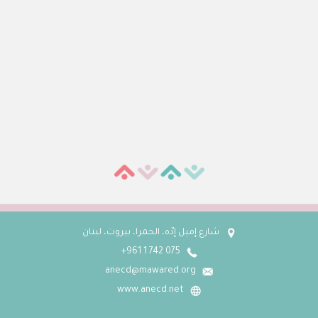
شارع إميل إدّه، الحمرا، بيروت، لبنان
075 742 1 961+
anecd@mawared.org
www.anecd.net