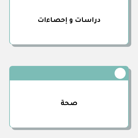
دراسـات و إحصـاءات
صـحة