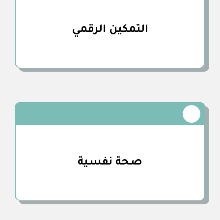
التمكين الرقمي
صـحة نفسـية