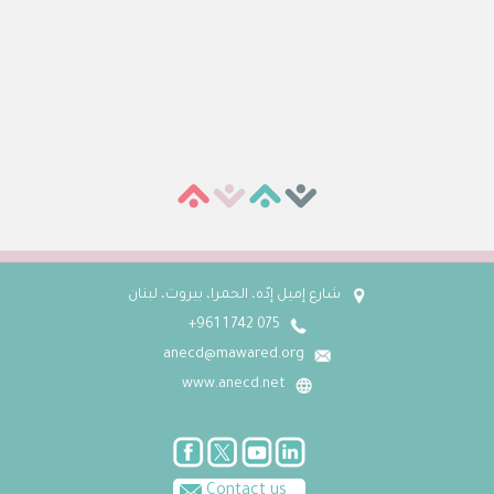
شارع إميل إدّه، الحمرا، بيروت، لبنان
075 742 1 961+
anecd@mawared.org
www.anecd.net
Contact us