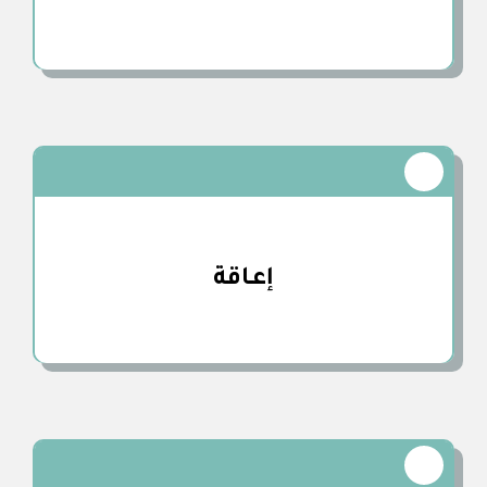
إعـاقة